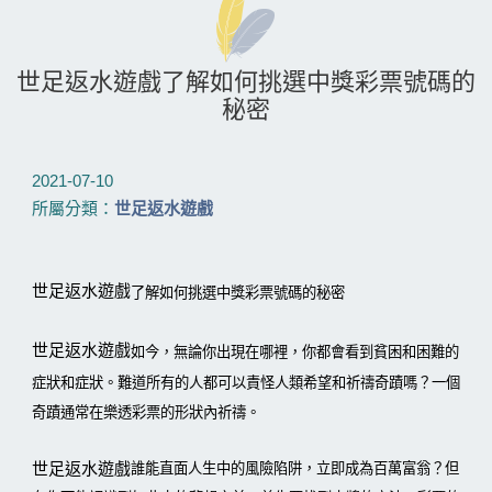
世足返水遊戲了解如何挑選中獎彩票號碼的
秘密
2021-07-10
所屬分類：
世足返水遊戲
世足返水遊戲
了解如何挑選中獎彩票號碼的秘密
世足返水遊戲
如今，無論你出現在哪裡，你都會看到貧困和困難的
症狀和症狀。難道所有的人都可以責怪人類希望和祈禱奇蹟嗎？一個
奇蹟通常在樂透彩票的形狀內祈禱。
世足返水遊戲
誰能直面人生中的風險陷阱，立即成為百萬富翁？但