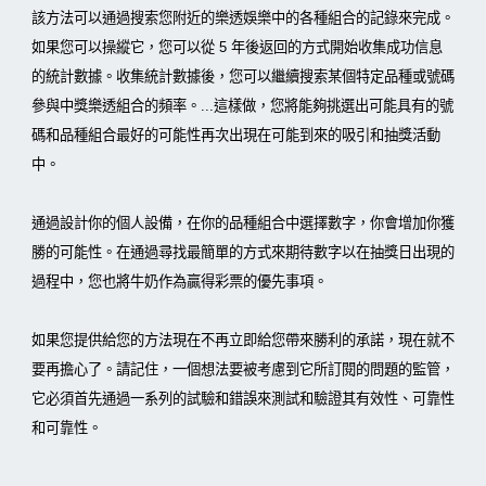
該方法可以通過搜索您附近的樂透娛樂中的各種組合的記錄來完成。
如果您可以操縱它，您可以從 5 年後返回的方式開始收集成功信息
的統計數據。收集統計數據後，您可以繼續搜索某個特定品種或號碼
參與中獎樂透組合的頻率。...這樣做，您將能夠挑選出可能具有的號
碼和品種組合最好的可能性再次出現在可能到來的吸引和抽獎活動
中。
通過設計你的個人設備，在你的品種組合中選擇數字，你會增加你獲
勝的可能性。在通過尋找最簡單的方式來期待數字以在抽獎日出現的
過程中，您也將牛奶作為贏得彩票的優先事項。
如果您提供給您的方法現在不再立即給您帶來勝利的承諾，現在就不
要再擔心了。請記住，一個想法要被考慮到它所訂閱的問題的監管，
它必須首先通過一系列的試驗和錯誤來測試和驗證其有效性、可靠性
和可靠性。