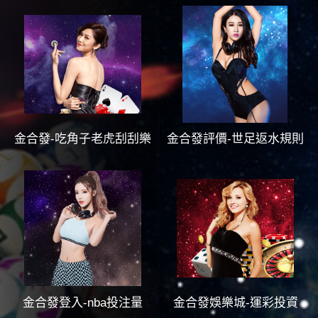
金合發-吃角子老虎刮刮樂
金合發評價-世足返水規則
金合發登入-nba投注量
金合發娛樂城-運彩投資