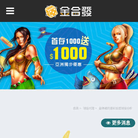
首頁
球版代理
最準確的運彩投資球版分析
更多消息