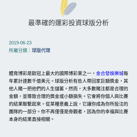
最準確的運彩投資球版分析
2019-06-23
所屬分類：
球版代理
體育博彩是歐冠上最大的國際博彩業之一，
金合發娛樂城
每
年累計達數千億美元。球版分析有些人帶回家巨額獎金，其
他人賭一把他們的人生儲蓄。然而，大多數賭注都是合理的
金額，並導致合理的獎金或小額損失。它會將你個人與比賽
的結果聯繫起來。從某種意義上說，它讓你成為你所投注的
團隊的一部分。你不再僅僅是旁觀者，因為你的幸福與比賽
本身的結果直接相關。