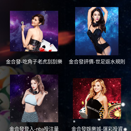
金合發-吃角子老虎刮刮樂
金合發評價-世足返水規則
金合發登入-nba投注量
金合發娛樂城-運彩投資