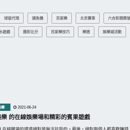
球版代理
捕魚機
百家樂
北京賽車
六合彩開獎
水遊戲
運彩比分
百家樂技巧
樂透
娛樂城活動
娛樂
2021-06-24
娛樂 的在線娛樂場和精彩的賓果遊戲
樂 在線賭場的誘惑絕對是無法抗拒的。最後，絕對每個人都喜歡賺錢