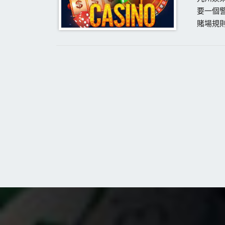
要一個
賭場規