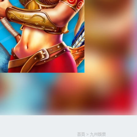
首頁
九州娛樂