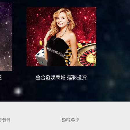
量
金合發娛樂城-運彩投資
於我們
基諾彩教學