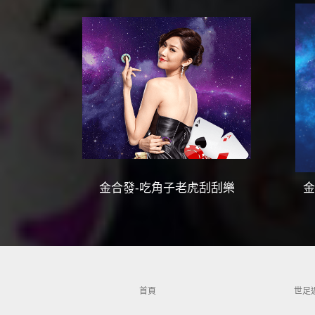
金合發-吃角子老虎刮刮樂
金
首頁
世足