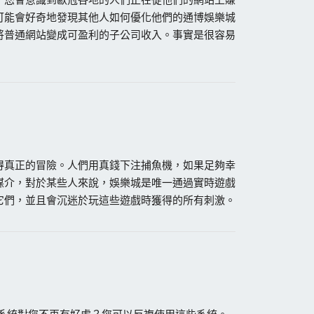
可能會好奇地發現其他人如何優化他們的通博娛樂城
將普通網站變成可盈利的子公司收入。事實是很容易
得真正的冒險。人們用真錢下注捕魚機，如果足夠幸
媒介，對於某些人來說，娛樂城是唯一通過實時遊戲
它們，並且會沉迷於玩這些遊戲時獲得的所有刺激。