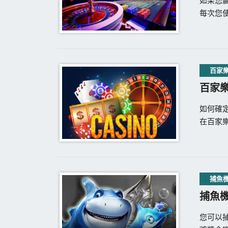
如果您
每次您
百家
百家
如何確
在百家
捕魚
捕魚
您可以