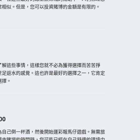
常相似。但是，您可以投資賭博的金額是有限的。
了解這些事情，這樣您就不必為獲得選擇而苦苦掙
世足返水的感覺。這也許是最好的選擇之一，它肯定
選擇。
00
為自己倒一杯酒，然後開始運彩報馬仔遊戲。無需旅
城市賭場的時間時，您可能已經在自己舒適的環境中