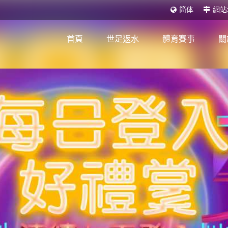
简体
網站
首頁
世足返水
體育賽事
關