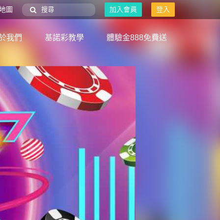
地圖
加入會員
登入
於我們
基諾彩教學
體驗金888免費送