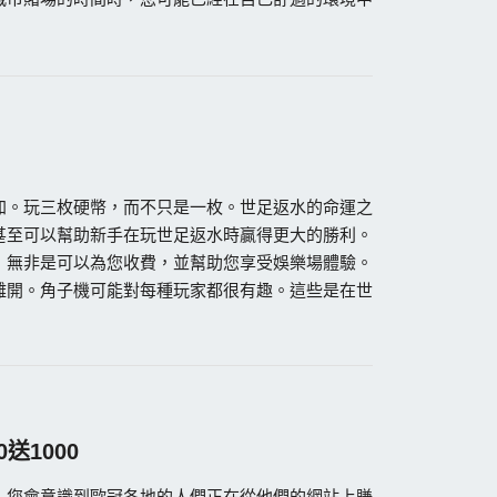
加。玩三枚硬幣，而不只是一枚。世足返水的命運之
甚至可以幫助新手在玩世足返水時贏得更大的勝利。
，無非是可以為您收費，並幫助您享受娛樂場體驗。
離開。角子機可能對每種玩家都很有趣。這些是在世
送1000
，您會意識到歐冠各地的人們正在從他們的網站上賺