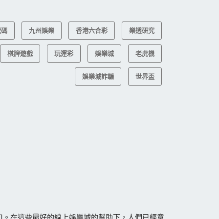
號碼
九州娛樂
香港六合彩
樂透研究
棋牌遊戲
玩運彩
娛樂城
老虎機
娛樂城詐騙
世界盃
口。在這些最好的線上娛樂城的幫助下，人們已經意