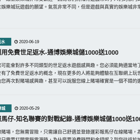
在娛樂城玩遊戲的願望。氣氛非常不同，但是遊戲與真實的娛樂城非
返水
2020-06-19
用免費世足返水-通博娛樂城儲1000送1000
您可能會對許多不同類型的世足返水遊戲感興趣。您必須能夠適當地
於有了免費世足返水的概念，現在更多的人將能夠體驗在互聯網上玩
助您再次對賭場感興趣，甚至可以說服您線上賭場確實是一個不錯的
樂城
2020-05-29
馬仔-知名聯賽的對戰紀錄-通博娛樂城儲1000送10
線賭場，您無需冒險，只需讓自己舒適並登錄運彩報馬仔在線賭場，
您只需要打開電腦電源時，為什麼要浪費時間和金錢呢？到您往返於